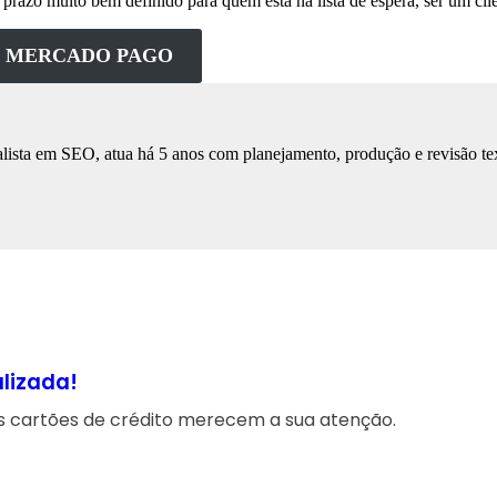
ste prazo muito bem definido para quem está na lista de espera, ser um cl
ÃO MERCADO PAGO
lista em SEO, atua há 5 anos com planejamento, produção e revisão tex
alizada!
s cartões de crédito merecem a sua atenção.