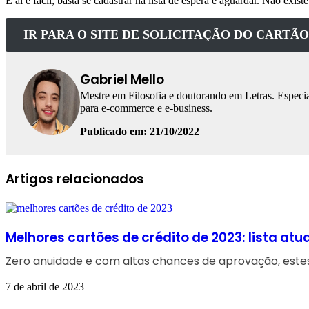
E aí é fácil, basta se cadastrar na lista de espera e aguardar. Não exi
IR PARA O SITE DE SOLICITAÇÃO DO CART
Gabriel Mello
Mestre em Filosofia e doutorando em Letras. Especia
para e-commerce e e-business.
Publicado em: 21/10/2022
Facebook
Linkedin
WhatsApp
Telegram
Artigos relacionados
Melhores cartões de crédito de 2023: lista atu
Zero anuidade e com altas chances de aprovação, este
7 de abril de 2023