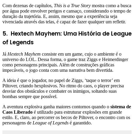
Com dezenas de capítulos,
This is a True Story
mostra como a busca
por água pode envolver perigos e cansaço, considerando o tempo de
duração da trajetória. E, assim, mesmo que a experiência seja
vivenciada através das telas, é capaz de fazer qualquer um refletir.
5. Hextech Mayhem: Uma História de League
of Legends
Já
Hextech Mayhem
consiste em um game, cujo o ambiente é o
universo do LOL. Dessa forma, o game traz Ziggs e Heimerdinger
como personagens principais. Além de construções gráficas
impecáveis, o jogo conta com uma narrativa bem divertida.
A ideia é que o jogador, no papel de Ziggs, ‘taque o terror’ em
Piltover, criando hexplosivos. No ritmo do caos, o player precisa
desviar dos obstáculos e combater os inimigos, soltando suas
bombas sempre que possível.
A aventura explosiva ganha maiores contornos quando o
sistema de
Caos Liberado
é utilizado para estruturar explosões em grande
estilo. E, claro, ao percorrer os becos de Piltover, o encontro com os
personagens de
League of Legends
é garantido.