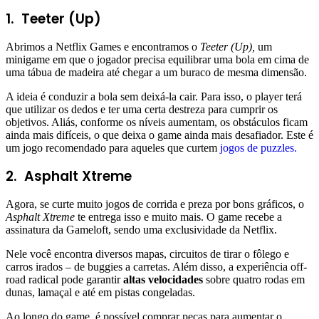
1.
Teeter (Up)
Abrimos a Netflix Games e encontramos o
Teeter (Up),
um
minigame em que o jogador precisa equilibrar uma bola em cima de
uma tábua de madeira até chegar a um buraco de mesma dimensão.
A ideia é conduzir a bola sem deixá-la cair. Para isso, o player terá
que utilizar os dedos e ter uma certa destreza para cumprir os
objetivos. Aliás, conforme os níveis aumentam, os obstáculos ficam
ainda mais difíceis, o que deixa o game ainda mais desafiador. Este é
um jogo recomendado para aqueles que curtem
jogos de puzzles.
2.
Asphalt Xtreme
Agora, se curte muito jogos de corrida e preza por bons gráficos, o
Asphalt Xtreme
te entrega isso e muito mais. O game recebe a
assinatura da Gameloft, sendo uma exclusividade da Netflix.
Nele você encontra diversos mapas, circuitos de tirar o fôlego e
carros irados – de buggies a carretas. Além disso, a experiência off-
road radical pode garantir
altas velocidades
sobre quatro rodas em
dunas, lamaçal e até em pistas congeladas.
Ao longo do game, é possível comprar peças para aumentar o