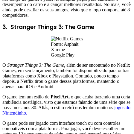
desempenho do carro e alcançar melhores resultados. No mais, você
ainda pode desafiar os seus amigos, visto que o jogo comporta até 8
competidores.
3. Stranger Things 3: The Game
Fonte: Asphalt
Xtreme –
Google Play
O
Stranger Things 3: The Game,
além de ser encontrado no Netflix
Games, em seu lançamento, também foi disponibilizado para outras
plataformas como Xbox e Playstation. Contudo, pouco tempo
depois, a Netflix tirou o game dessas plataformas, mantendo-o
apenas para iOS e Android.
O game tem um estilo de
Pixel Art,
o que acaba trazendo uma certa
ambiência nostálgica, visto que estamos falando de uma série que se
passa nos anos 80. Aliás, o estilo retrô nos lembra muito os
jogos do
Nintendinho.
O game pode ser jogado com interface touch ou com controles
compatíveis com a plataforma. Para jogar, você deve escolher um
entre os 12 personagens da série, com o qual passará por várias