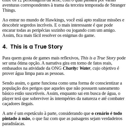
aventuras correspondentes à trama da terceira temporada de Stranger
Things.
Ao entrar no mundo de Hawkings, você está apto realizar missões e
descobrir segredos incríveis. E o mais interessante é que pode
encarar todas as peripécias sozinho ou jogando com um amigo.
Assim, fica mais fácil resolver os enigmas do game.
4. This is a True Story
Para quem gosta de games mais reflexivos,
This is a True Story
pode
ser uma ótima opção. A narrativa gira em torno de fatos reais,
embasados na atividade da ONG
Charity: Water
, cujo objetivo é
prover água limpa para as pessoas.
Sendo assim, o game funciona como uma forma de conscientizar a
população dos perigos que aqueles que não possuem saneamento
básico estão suscetíveis. Assim, enquanto sai em busca de água, o
player terá que sobreviver às intempéries da natureza e até combater
caçadores ilegais.
A arte é um espetáculo à parte, considerando que
o cenário é todo
pintado à mão
, o que faz com que as paisagens sejam verdadeiros
paradisíacas.