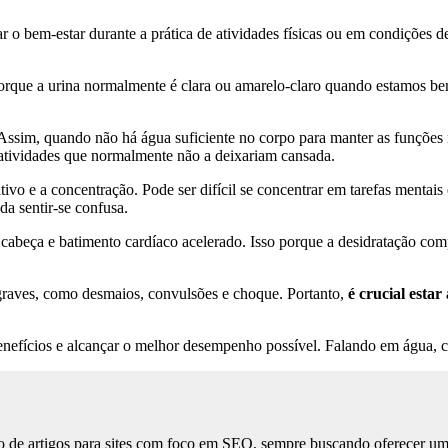
var o bem-estar durante a prática de atividades físicas ou em condições d
porque a urina normalmente é clara ou amarelo-claro quando estamos bem
 Assim, quando não há água suficiente no corpo para manter as funções 
 atividades que normalmente não a deixariam cansada.
vo e a concentração. Pode ser difícil se concentrar em tarefas mentais
da sentir-se confusa.
 de cabeça e batimento cardíaco acelerado. Isso porque a desidratação c
 graves, como desmaios, convulsões e choque. Portanto,
é crucial estar
 benefícios e alcançar o melhor desempenho possível. Falando em água,
 de artigos para sites com foco em SEO, sempre buscando oferecer uma l