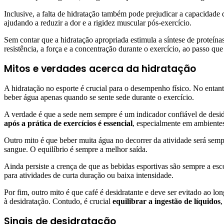
Inclusive, a falta de hidratação também pode prejudicar a capacidade
ajudando a reduzir a dor e a rigidez muscular pós-exercício.
Sem contar que a hidratação apropriada estimula a síntese de proteínas
resistência, a força e a concentração durante o exercício, ao passo q
Mitos e verdades acerca da hidratação
A hidratação no esporte é crucial para o desempenho físico. No entan
beber água apenas quando se sente sede durante o exercício.
A verdade é que a sede nem sempre é um indicador confiável de desid
após a prática de exercícios é essencial
, especialmente em ambientes 
Outro mito é que beber muita água no decorrer da atividade será sem
sangue. O equilíbrio é sempre a melhor saída.
Ainda persiste a crença de que as bebidas esportivas são sempre a esc
para atividades de curta duração ou baixa intensidade.
Por fim, outro mito é que café é desidratante e deve ser evitado ao l
à desidratação. Contudo, é crucial
equilibrar a ingestão de líquidos
,
Sinais de desidratação