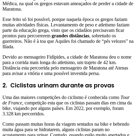
Médica, na qual os gregos estavam ameaçados de perder a cidade de
Maratona.
Esse feito só foi possível, porque naquela época os gregos faziam
muitas atividades físicas. Levantamento de peso e atletismo faziam
parte da educação grega, visto que os cidadãos precisavam ficar
prontos para percorrerem
grandes distâncias
, sobretudo os
guerreiros. Não é à toa que Aquiles foi chamado de “pés velozes” na
Ilíada.
Devido ao mensageiro Fidípides, a cidade de Maratona deu o nome
para a corrida mais longa do atletismo, um trajeto de 42 km.
Distância esta percorrida pelo mensageiro de Maratona até Atenas
para avisar a vitória e uma possível investida persa.
2.
Ciclistas urinam durante as provas
Uma das maiores competições do ciclismo é conhecida como
Tour
de France,
competição esta que os ciclistas passam dias em cima da
bike, viajando por alguns países. Em 2022, por exemplo, foram
3.328 km percorridos.
Como passam muitas horas da viagem sentados na bike e bebendo
muita água para se hidratarem, alguns ciclistas param no
acostamento para urinar. Contudo, quando estão muito apertados e