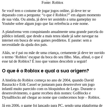
Fonte: Roblox
Se você tem o costume de jogar jogos online, já deve ter se
deparado com a pergunta: “o que é Roblox?” em algum momento
de sua vida. Ou ainda, já deve ter assistido a uma gameplay no
Youtube sobre algum jogo que faz referência a este nome.
A plataforma vem conquistando anualmente uma grande parcela do
público infantil, que desde a mais tenra idade já sabe navegar na
internet em busca de seus games prediletos. E pasme: sem a
necessidade da ajuda dos pais.
Aliás, se é pai ou mãe de uma criança, certamente já deve ter ouvido
o termo ‘Roblox’ escapar da boca do seu filho. Mas, afinal, o que é
esse tal de Roblox? É isso que vamos descobrir a seguir!
O que é o Roblox e qual a sua origem?
A história do Roblox começa no ano de 2004, quando David
Baszucki e Erik Cassel se juntaram para desenvolver um jogo
infantil muito parecido com os bloquinhos de Lego. Durante o
desenvolvimento, o game recebeu dois nomes: GoBlocks e
DynaBlocks até chegar ao nome que conhecemos hoje – Roblox.
Já em 2006, o game foi lançado para PC, sendo uma plataforma de