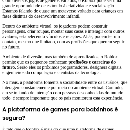
Com diversos jogos de gêneros variados, o Roblox pode ser uma
grande oportunidade de estímulo à criatividade e socialização.
Estamos falando de quase um metaverso voltado para crianças em
fases distintas do desenvolvimento infantil.
Dentro do ambiente virtual, os jogadores podem construir
personagens, criar roupas, montar suas casas e interagir com outros
avatares, estabelecendo vínculos e relações. Aliás, podem ter um
contato, mesmo que limitado, com as profissões que querem seguir
no futuro.
Ambiente de diversão, mas também de aprendizados, o Roblox
permite que os pequenos conheçam
profissões e carreiras do
futuro.
Serão eles os próximos programadores, designers digitais,
engenheiros da computação e cientistas da tecnologia.
No mais, a plataforma fomenta a sociabilidade entre os usuários, que
interagem constantemente por meio do ambiente virtual. Contudo,
em se tratando de interação com pessoas desconhecidas do mundo
todo, é sempre importante que os pais monitorem esta experiência.
A plataforma de games para baixinhos é
segura?
É fato que o Roblox é mais do que uma plataforma de games