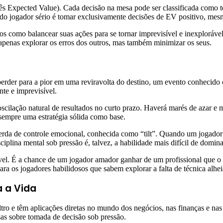
ês Expected Value). Cada decisão na mesa pode ser classificada como
ivo do jogador sério é tomar exclusivamente decisões de EV positivo, me
s como balancear suas ações para se tornar imprevisível e inexploráve
apenas explorar os erros dos outros, mas também minimizar os seus.
de perder para a pior em uma reviravolta do destino, um evento conheci
te e imprevisível.
 oscilação natural de resultados no curto prazo. Haverá marés de azar e
 sempre uma estratégia sólida como base.
perda de controle emocional, conhecida como “tilt”. Quando um jogador e
ciplina mental sob pressão é, talvez, a habilidade mais difícil de domina
vel. É a chance de um jogador amador ganhar de um profissional que o
para os jogadores habilidosos que sabem explorar a falta de técnica alhei
a a Vida
ro e têm aplicações diretas no mundo dos negócios, nas finanças e nas 
as sobre tomada de decisão sob pressão.