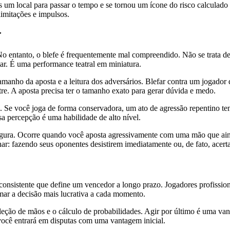
 um local para passar o tempo e se tornou um ícone do risco calculado 
limitações e impulsos.
r
. No entanto, o blefe é frequentemente mal compreendido. Não se trata
ar. É uma performance teatral em miniatura.
amanho da aposta e a leitura dos adversários. Blefar contra um jogado
tre. A aposta precisa ter o tamanho exato para gerar dúvida e medo.
s. Se você joga de forma conservadora, um ato de agressão repentino t
 percepção é uma habilidade de alto nível.
segura. Ocorre quando você aposta agressivamente com uma mão que ain
r: fazendo seus oponentes desistirem imediatamente ou, de fato, acer
consistente que define um vencedor a longo prazo. Jogadores profissio
mar a decisão mais lucrativa a cada momento.
eleção de mãos e o cálculo de probabilidades. Agir por último é uma va
você entrará em disputas com uma vantagem inicial.