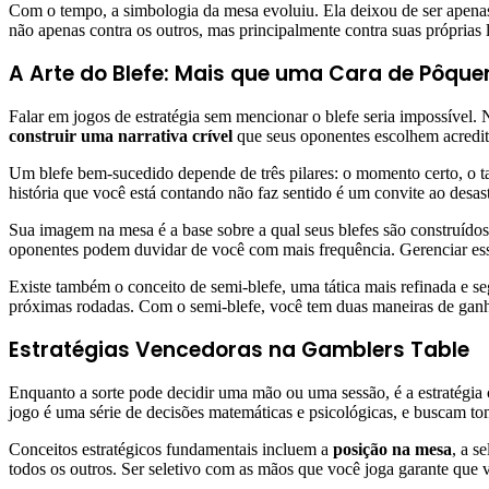
Com o tempo, a simbologia da mesa evoluiu. Ela deixou de ser apenas
não apenas contra os outros, mas principalmente contra suas próprias 
A Arte do Blefe: Mais que uma Cara de Pôque
Falar em jogos de estratégia sem mencionar o blefe seria impossível
construir uma narrativa crível
que seus oponentes escolhem acredit
Um blefe bem-sucedido depende de três pilares: o momento certo, o t
história que você está contando não faz sentido é um convite ao desas
Sua imagem na mesa é a base sobre a qual seus blefes são construído
oponentes podem duvidar de você com mais frequência. Gerenciar essa
Existe também o conceito de semi-blefe, uma tática mais refinada e 
próximas rodadas. Com o semi-blefe, você tem duas maneiras de ganha
Estratégias Vencedoras na Gamblers Table
Enquanto a sorte pode decidir uma mão ou uma sessão, é a estratégia 
jogo é uma série de decisões matemáticas e psicológicas, e buscam to
Conceitos estratégicos fundamentais incluem a
posição na mesa
, a s
todos os outros. Ser seletivo com as mãos que você joga garante que 