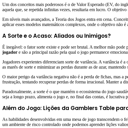
Um dos conceitos mais poderosos é o de Valor Esperado (EV, do ingl
aquela que, se repetida infinitas vezes, resultaria em lucro. O objet
Em níveis mais avançados, a Teoria dos Jogos entra em cena. Conceito
aplicar esses modelos matemáticos complexos, onde o objetivo não é 
A Sorte e o Acaso: Aliados ou Inimigos?
É inegável: o fator sorte existe e pode ser brutal. A melhor mão po
jogador
e são a principal razão pela qual o jogo permanece emocionan
Jogadores experientes diferenciam sorte de variância. A variância é a
as marés de sorte e minimizar as perdas durante as de azar, mantendo
O maior perigo da variância negativa não é a perda de fichas, mas a 
frustração, tentando recuperar perdas de forma irracional. Manter a dis
Paradoxalmente, a sorte é o que mantém o ecossistema do jogo saudá
seja a longo prazo, alimenta o jogo e, no final das contas, é lucrativa 
Além do Jogo: Lições da Gamblers Table par
As habilidades desenvolvidas em uma mesa de jogo transcendem o felt
um ambiente de risco controlado onde podemos aprender lições valios