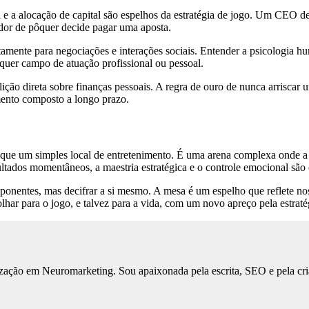
a e a alocação de capital são espelhos da estratégia de jogo. Um CEO d
dor de pôquer decide pagar uma aposta.
retamente para negociações e interações sociais. Entender a psicologia 
quer campo de atuação profissional ou pessoal.
ção direta sobre finanças pessoais. A regra de ouro de nunca arriscar u
imento composto a longo prazo.
 que um simples local de entretenimento. É uma arena complexa onde a s
ltados momentâneos, a maestria estratégica e o controle emocional são 
s oponentes, mas decifrar a si mesmo. A mesa é um espelho que reflete n
ar para o jogo, e talvez para a vida, com um novo apreço pela estratégi
ização em Neuromarketing. Sou apaixonada pela escrita, SEO e pela cri