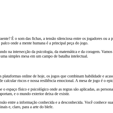
aente? É o som das fichas, a tensão silenciosa entre os jogadores ou a
palco onde a mente humana é a principal peça do jogo.
ndo na intersecção da psicologia, da matemática e da coragem. Vamos de
 uma simples mesa em um campo de batalha intelectual.
das plataformas online de hoje, os jogos que combinam habilidade e ac
de calcular riscos e nossa resiliência emocional. A mesa de jogo é o epi
 espaço físico e psicológico onde as regras são aplicadas, as personal
ortam, e o mundo exterior deixa de existir.
nsão entre a informação conhecida e a desconhecida. Você conhece suas
nais e, claro, para a arte do blefe.