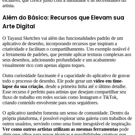
escalável, que cresce junto com a habilidade e as necessidades do
artista.
Além do Básico: Recursos que Elevam sua
Arte Digital
O Tayasui Sketches vai além das funcionalidades padrão de um
aplicativo de desenho, incorporando recursos que inspiram a
criatividade e facilitam o compartilhamento. Um exemplo notável é
a ferramenta de padrões, que permite aplicar texturas complexas aos
seus desenhos, adicionando profundidade e um acabamento
visualmente rico com apenas alguns toques.
Outra curiosidade fascinante é a capacidade do aplicativo de gravar
todo o processo de desenho. Ele pode gerar um
vídeo em time-
lapse da sua criação
, desde a primeira linha até o último detalhe.
Esse recurso é perfeito para artistas que desejam compartilhar seu
fluxo de trabalho em redes sociais como Instagram e TikTok,
criando conteúdo envolvente para seus seguidores.
O aplicativo também fomenta um senso de comunidade. Dentro da
própria plataforma, é possível explorar uma galeria com trabalhos de
outros usuários, servindo como uma fonte inesgotável de inspiração.
Ver como outros artistas utilizam as mesmas ferramentas
pode
abrir seus olhos para novas técnicas e possibilidades criativas que