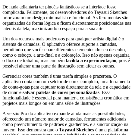
De nada adiantaria ter pincéis fantásticos se a interface fosse
complicada. Felizmente, os desenvolvedores do Tayasui Sketches
priorizaram um design minimalista e funcional. As ferramentas são
organizadas de forma lógica e ficam discretamente posicionadas nas
laterais da tela, maximizando o espaço para a sua arte.
Um dos recursos mais poderosos para qualquer artista digital é o
sistema de camadas. O aplicativo oferece suporte a camadas,
permitindo que você separe diferentes elementos do seu desenho,
como o esboço, a arte-final e a coloração. Isso não apenas organiza
o fluxo de trabalho, mas também
facilita a experimentação
, pois é
possível alterar uma parte da ilustração sem afetar as outras.
Gerenciar cores também é uma tarefa simples e prazerosa. O
aplicativo conta com um seletor de cores completo, uma ferramenta
de conta-gotas para capturar tons diretamente da tela e a capacidade
de
criar e salvar paletas de cores personalizadas
. Essa
funcionalidade é essencial para manter a consistência cromática em
projetos mais longos ou em uma série de ilustrações.
A versão Pro do aplicativo expande ainda mais as possibilidades,
oferecendo um número maior de camadas, ferramentas adicionais
como preenchimento de padrões e gradientes, e a sincronização na
nuvem. Isso demonstra que o
Tayasui Sketches
é uma plataforma