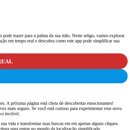
io pode trazer para a palma da sua mão. Neste artigo, vamos explorar
zação em tempo real e descubra como este app pode simplificar sua
REAL
ntes. A próxima página está cheia de descobertas emocionantes!
 vez mais seguro. Se você está curioso para experimentar esse novo
o incrível.
r sua vida e transformar suas buscas em em apenas alguns cliques.
itura para entrar no mundo da localização simplificada.