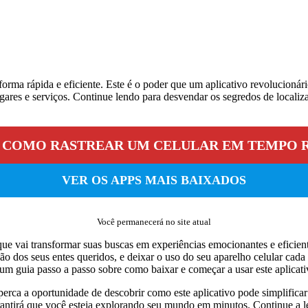
forma rápida e eficiente. Este é o poder que um aplicativo revolucionár
ugares e serviços. Continue lendo para desvendar os segredos de locali
 COMO RASTREAR UM CELULAR EM TEMPO 
VER OS APPS MAIS BAIXADOS
Você permanecerá no site atual
o que vai transformar suas buscas em experiências emocionantes e eficie
o dos seus entes queridos, e deixar o uso do seu aparelho celular cada
m guia passo a passo sobre como baixar e começar a usar este aplicativ
perca a oportunidade de descobrir como este aplicativo pode simplifica
antirá que você esteja explorando seu mundo em minutos. Continue a le