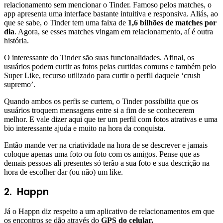
relacionamento sem mencionar o Tinder. Famoso pelos matches, o
app apresenta uma interface bastante intuitiva e responsiva. Aliás, ao
que se sabe, o Tinder tem uma faixa de
1,6 bilhões de matches por
dia
. Agora, se esses matches vingam em relacionamento, aí é outra
história.
O interessante do Tinder são suas funcionalidades. Afinal, os
usuários podem curtir as fotos pelas curtidas comuns e também pelo
Super Like, recurso utilizado para curtir o perfil daquele ‘crush
supremo’.
Quando ambos os perfis se curtem, o Tinder possibilita que os
usuários troquem mensagens entre si a fim de se conhecerem
melhor. E vale dizer aqui que ter um perfil com fotos atrativas e uma
bio interessante ajuda e muito na hora da conquista.
Então mande ver na criatividade na hora de se descrever e jamais
coloque apenas uma foto ou foto com os amigos. Pense que as
demais pessoas ali presentes só terão a sua foto e sua descrição na
hora de escolher dar (ou não) um like.
2.
Happn
Já o Happn diz respeito a um aplicativo de relacionamentos em que
os encontros se dão através do
GPS do celular.