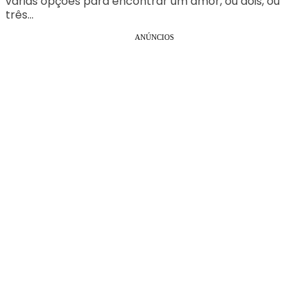
várias opções para encontrar um amor, ou dois, ou
três…
ANÚNCIOS