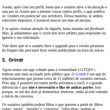
Assim, após criar um perfil, basta que o usuário ative a localização e
saia por aí. Assim que o mesmo cruzar outros perfis, o app notifica
os ‘crushes em potencial’ aos arredores. Dessa maneira, se ambos
estiverem dispostos, é possível marcar um date ali mesmo.
E se quiser chamar atenção de alguém, basta mandar um
flashnote
.
Mas, já adiantamos que o crush tem livre arbítrio para responder ou
ignorar a sua solicitação.
Vale dizer que se o usuário fizer o upgrade para a versão premium
do Happn não precisará ficar vendo publicidade na hora de usá-lo.
3.
Grindr
Agora temos um app voltado para a comunidade LGTQIA+,
embora seja mais acessado pelo público gay. O
Grindr
é um app de
relacionamento que possui cerca de 11 milhões de usuários mensais.
Pelo app, é possível encontrar perfis próximos a você, e o grande
diferencial é que
não é necessário o like de ambas partes
. Isso
porque, se um dos dois já demonstrar interesse, então já está valendo
o início da conversa.
Os usuários também podem filtrar o que querem a partir de filtros
como: ‘agora’, ‘namoro’ e ‘conversa’. Além disso, podem se