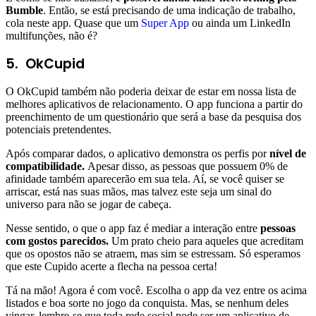
Bumble
. Então, se está precisando de uma indicação de trabalho,
cola neste app. Quase que um
Super App
ou ainda um LinkedIn
multifunções, não é?
5. OkCupid
O OkCupid também não poderia deixar de estar em nossa lista de
melhores aplicativos de relacionamento. O app funciona a partir do
preenchimento de um questionário que será a base da pesquisa dos
potenciais pretendentes.
Após comparar dados, o aplicativo demonstra os perfis por
nível de
compatibilidade.
Apesar disso, as pessoas que possuem 0% de
afinidade também aparecerão em sua tela. Aí, se você quiser se
arriscar, está nas suas mãos, mas talvez este seja um sinal do
universo para não se jogar de cabeça.
Nesse sentido, o que o app faz é mediar a interação entre
pessoas
com gostos parecidos.
Um prato cheio para aqueles que acreditam
que os opostos não se atraem, mas sim se estressam. Só esperamos
que este Cupido acerte a flecha na pessoa certa!
Tá na mão! Agora é com você. Escolha o app da vez entre os acima
listados e boa sorte no jogo da conquista. Mas, se nenhum deles
vingar, lembre-se que toda rede social pode ser um aplicativo de