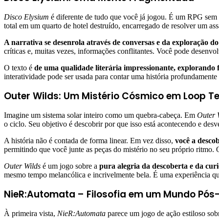
Disco Elysium
é diferente de tudo que você já jogou. É um RPG sem 
total em um quarto de hotel destruído, encarregado de resolver um as
A narrativa se desenrola através de conversas e da exploração do
críticas e, muitas vezes, informações conflitantes. Você pode desenv
O texto é
de uma qualidade literária impressionante, explorando f
interatividade pode ser usada para contar uma história profundamente 
Outer Wilds: Um Mistério Cósmico em Loop T
Imagine um sistema solar inteiro como um quebra-cabeça. Em
Outer 
o ciclo. Seu objetivo é descobrir por que isso está acontecendo e des
A história não é contada de forma linear. Em vez disso,
você a descob
permitindo que você junte as peças do mistério no seu próprio ritmo.
Outer Wilds
é um jogo sobre a
pura alegria da descoberta e da cur
mesmo tempo melancólica e incrivelmente bela. É uma experiência que
NieR:Automata – Filosofia em um Mundo Pós
À primeira vista,
NieR:Automata
parece um jogo de ação estiloso sob