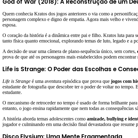
God of War (2018): A Reconstrução de um De
Quem conhecia Kratos dos jogos anteriores o via como a personifica
personagem complexo e digno de empatia. Agora mais velho e vivendo r
esposa.
O coração da história é a dinâmica entre pai e filho. Kratos luta para
tanto física quanto emocional, explorando temas de luto, legado e a po
A decisão de usar uma câmera de plano-sequência único, sem cortes,
prova de que até os personagens mais estabelecidos podem encontrar
Life is Strange: O Poder das Escolhas e Cons
Life is Strange
é uma aventura episódica que prova que
jogos com hi
estudante de fotografia que descobre ter o poder de voltar no tempo. E
estudante.
O mecanismo de retroceder no tempo é usado de forma brilhante para ex
entanto, o jogo ensina rapidamente que nem todas as consequências s
A história aborda temas adolescentes como
amizade, bullying e ide
jogador e culminando em uma decisão final devastadora que resume pe
Disco Elysium: Uma Mente Fragmentada