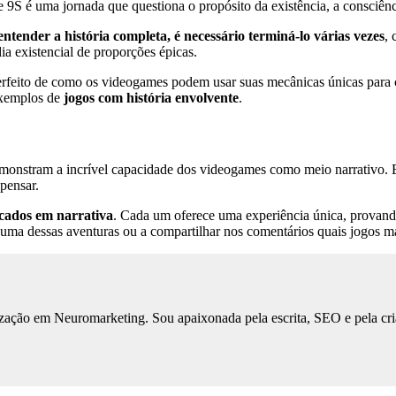
 9S é uma jornada que questiona o propósito da existência, a consciênci
entender a história completa, é necessário terminá-lo várias vezes
, 
 existencial de proporções épicas.
feito de como os videogames podem usar suas mecânicas únicas para co
 exemplos de
jogos com história envolvente
.
 demonstram a incrível capacidade dos videogames como meio narrativo.
pensar.
cados em narrativa
. Cada um oferece uma experiência única, provando
ma dessas aventuras ou a compartilhar nos comentários quais jogos m
ização em Neuromarketing. Sou apaixonada pela escrita, SEO e pela cri