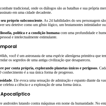
combate tradicional, onde os diálogos são as batalhas e sua própria m
sassinato em uma cidade decadente.
 seu próprio subconsciente
. As 24 habilidades do seu personagem sã
olver seu detetive como um gênio lógico, um brutamontes intimidador o
ilosofia, política e a condição humana
com uma profundidade e humo
pessoal e intelectualmente estimulante.
emporal
Wilds
, você é um astronauta de uma espécie alienígena primitiva que t
vendar os segredos de uma antiga civilização que desapareceu.
re por conta própria, explorando planetas únicos e perigosos
. Cad
 O conhecimento é a sua única forma de progresso.
iosidade
. Ele evoca uma sensação de admiração e espanto diante da vas
 celebra a ciência e a exploração de uma forma única.
-Apocalíptico
re androides lutando contra máquinas em nome da humanidade. No entant