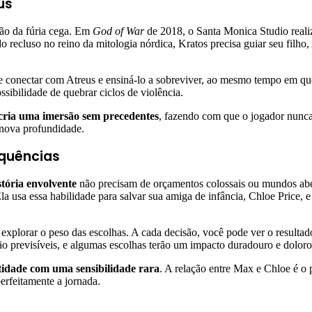
us
ção da fúria cega. Em
God of War
de 2018, o Santa Monica Studio real
ecluso no reino da mitologia nórdica, Kratos precisa guiar seu filho, 
 se conectar com Atreus e ensiná-lo a sobreviver, ao mesmo tempo em que
ssibilidade de quebrar ciclos de violência.
cria uma imersão sem precedentes
, fazendo com que o jogador nunca
 nova profundidade.
equências
stória envolvente
não precisam de orçamentos colossais ou mundos abe
la usa essa habilidade para salvar sua amiga de infância, Chloe Price, 
plorar o peso das escolhas. A cada decisão, você pode ver o resultado i
ão previsíveis, e algumas escolhas terão um impacto duradouro e doloro
ntidade com uma sensibilidade rara
. A relação entre Max e Chloe é o
rfeitamente a jornada.