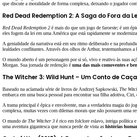
que discute a moralidade de forma complexa, deixando o jogador co
Red Dead Redemption 2: A Saga do Fora da Le
Red Dead Redemption 2
é mais do que um jogo de faroeste; é um ép
eles fogem da lei em uma América que está rapidamente se moderniza
A genialidade da narrativa está em seu ritmo deliberado e na profun
lealdades conflitantes. Através dos olhos de Arthur, testemunhamos a 
O mundo aberto é um personagem por si só, vivo e reativo às suas a
Morgan. Sua jornada de redenção é
uma das mais comoventes e bem 
The Witcher 3: Wild Hunt – Um Conto de Caça
Baseado na aclamada série de livros de Andrzej Sapkowski,
The Witc
embarca em uma busca pessoal para encontrar sua filha adotiva, Ciri
A trama principal é épica e envolvente, mas a verdadeira magia do j
complexa, muitas vezes com dilemas morais que não possuem uma resp
O mundo de
The Witcher 3
é rico em folclore eslavo, intriga políti
uma aventura gigantesca que nunca perde de vista as
histórias huma