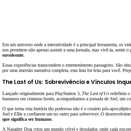
Em um universo onde a interatividade é a principal ferramenta, os vi
nos permitem não apenas assistir a uma jornada, mas vivê-la, sentir o
envolvente
.
Essas experiências transcendem o entretenimento passageiro. São ob
por uma imersão narrativa completa, esta lista foi feita para você. Pre
The Last of Us: Sobrevivência e Vínculos Inqu
Lançado originalmente para PlayStation 3,
The Last of Us
redefiniu o
humanos em criaturas hostis, acompanhamos a jornada de Joel, um con
O que torna esta história tão poderosa não é o cenário pós-apocalíptic
Joel e Ellie a confiarem um no outro para sobreviver. O desenvolvim
que significa ser humano
.
A Naughty Dog criou um mundo crível e desolador, onde cada encontro