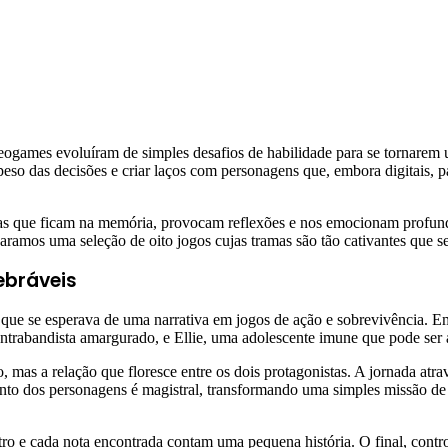
deogames evoluíram de simples desafios de habilidade para se tornarem u
 peso das decisões e criar laços com personagens que, embora digitais, 
ras que ficam na memória, provocam reflexões e nos emocionam profund
paramos uma seleção de oito jogos cujas tramas são tão cativantes que será
ebráveis
 que se esperava de uma narrativa em jogos de ação e sobrevivência.
trabandista amargurado, e Ellie, uma adolescente imune que pode ser a
o, mas a relação que floresce entre os dois protagonistas. A jornada at
ento dos personagens é magistral, transformando uma simples missão d
 e cada nota encontrada contam uma pequena história. O final, controv