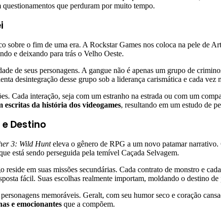
m questionamentos que perduram por muito tempo.
i
ico sobre o fim de uma era. A Rockstar Games nos coloca na pele de 
ndo e deixando para trás o Velho Oeste.
didade de seus personagens. A gangue não é apenas um grupo de crimino
lenta desintegração desse grupo sob a liderança carismática e cada vez 
ções. Cada interação, seja com um estranho na estrada ou com um comp
escritas da história dos videogames
, resultando em um estudo de p
 e Destino
her 3: Wild Hunt
eleva o gênero de RPG a um novo patamar narrativo. C
, que está sendo perseguida pela temível Caçada Selvagem.
ogo reside em suas missões secundárias. Cada contrato de monstro e cad
osta fácil. Suas escolhas realmente importam, moldando o destino de 
ca e personagens memoráveis. Geralt, com seu humor seco e coração cans
nas e emocionantes
que a compõem.