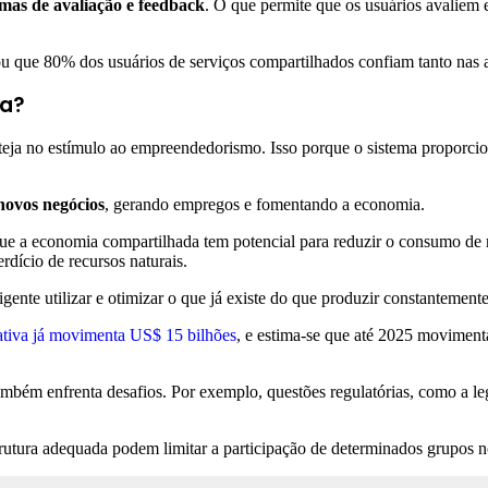
emas de avaliação e feedback
. O que permite que os usuários avaliem 
u que 80% dos usuários de serviços compartilhados confiam tanto nas 
va?
steja no estímulo ao empreendedorismo. Isso porque o sistema proporc
novos negócios
, gerando empregos e fomentando a economia.
 a economia compartilhada tem potencial para reduzir o consumo de r
erdício de recursos naturais.
ente utilizar e otimizar o que já existe do que produzir constantement
ativa já movimenta US$ 15 bilhões
, e estima-se que até 2025 moviment
bém enfrenta desafios. Por exemplo, questões regulatórias, como a leg
strutura adequada podem limitar a participação de determinados grupos n