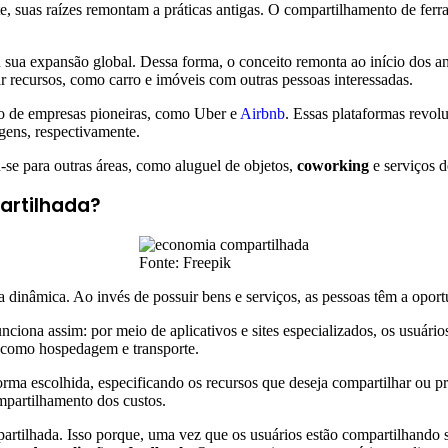
, suas raízes remontam a práticas antigas. O compartilhamento de ferr
u sua expansão global. Dessa forma, o conceito remonta ao início dos a
r recursos, como carro e imóveis com outras pessoas interessadas.
o de empresas pioneiras, como Uber e
Airbnb
. Essas plataformas revo
gens, respectivamente.
se para outras áreas, como aluguel de objetos,
coworking
e serviços d
artilhada?
Fonte: Freepik
a dinâmica. Ao invés de possuir bens e serviços, as pessoas têm a opor
ciona assim: por meio de aplicativos e sites especializados, os usuári
, como hospedagem e transporte.
aforma escolhida, especificando os recursos que deseja compartilhar ou 
ompartilhamento dos custos.
rtilhada. Isso porque, uma vez que os usuários estão compartilhando s