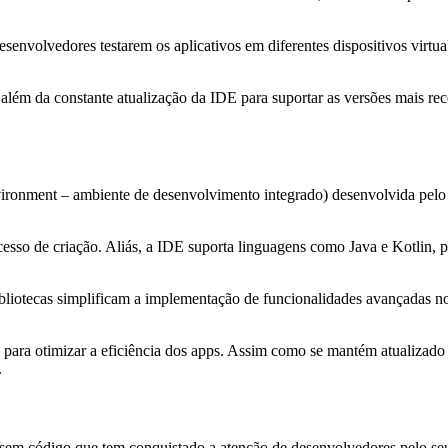
nvolvedores testarem os aplicativos em diferentes dispositivos virtua
além da constante atualização da IDE para suportar as versões mais r
nment – ambiente de desenvolvimento integrado) desenvolvida pelo Goo
cesso de criação. Aliás, a IDE suporta linguagens como Java e Kotlin, 
bliotecas simplificam a implementação de funcionalidades avançadas no
, para otimizar a eficiência dos apps. Assim como se mantém atualizad
.
m código que tem conquistado a atenção de desenvolvedores pelo seu en