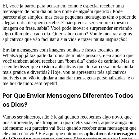
Ei, você já parou para pensar em como é especial receber uma
mensagem de bom dia ou boa noite de alguém querido? Pode
parecer algo simples, mas essas pequenas mensagens têm o poder de
alegrar o dia de quem recebe. E não precisa ser sempre a mesma
imagem ou frase, sabia? Você pode inovar e surpreender enviando
algo diferente a cada dia. Quer saber como? Vou te mostrar alguns
aplicativos que vão facilitar a sua vida e trazer muita inspiração!
Enviar mensagens com imagens bonitas e frases tocantes no
WhatsApp já faz parte da rotina de muitas pessoas, e eu aposto que
você também adora receber um “bom dia” cheio de carinho. Mas, e
se eu te disser que existem aplicativos que deixam essa tarefa ainda
mais prática e divertida? Hoje, vou te apresentar três aplicativos
incríveis que vão te ajudar a mandar mensagens personalizadas, e o
melhor de tudo: sem repetir!
Por Que Enviar Mensagens Diferentes Todos
os Dias?
Vamos ser sinceros, não é legal quando recebemos algo novo, que
nos surpreende, né? Imagine o quão feliz sua avó, aquele amigo ou
até mesmo seu parceiro vai ficar quando receber uma mensagem que
ele ainda não viu! E é aqui que entram os
aplicativos de mensagem