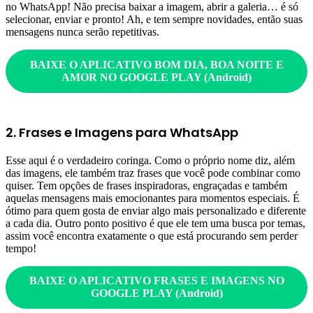
no WhatsApp! Não precisa baixar a imagem, abrir a galeria… é só
selecionar, enviar e pronto! Ah, e tem sempre novidades, então suas
mensagens nunca serão repetitivas.
BAIXE O APLICATIVO
BOM DIA, BOA NOITE E
AMOR
NO GOOGLE PLAY (Android)
2. Frases e Imagens para WhatsApp
Esse aqui é o verdadeiro coringa. Como o próprio nome diz, além
das imagens, ele também traz frases que você pode combinar como
quiser. Tem opções de frases inspiradoras, engraçadas e também
aquelas mensagens mais emocionantes para momentos especiais. É
ótimo para quem gosta de enviar algo mais personalizado e diferente
a cada dia. Outro ponto positivo é que ele tem uma busca por temas,
assim você encontra exatamente o que está procurando sem perder
tempo!
BAIXE O APLICATIVO
FRASES E IMAGENS
NO
GOOGLE PLAY (Android)