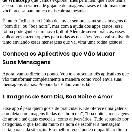
de WhatsApp
que vamos explorar. Eles permitem que você tenha
acesso a uma variedade gigante de imagens, frases e tudo mais que
você precisa para nunca mais cair na mesmice.
É muito fácil cair no hábito de enviar sempre as mesmas imagens de
“bom dia” ou “boa noite”, mas com a ajuda dos apps certos, essa
rotina pode ganhar um novo brilho! Além de serem práticos, esses
aplicativos trazem opções para todas as ocasiões. Você vai se divertir
tanto enviando essas mensagens que vai virar uma rotina gostosa!
Conheça os Aplicativos que Vão Mudar
Suas Mensagens
Agora, vamos direto ao ponto. Vou te apresentar três aplicativos que
vão transformar completamente a maneira como você envia suas
mensagens diárias. Preparado? Então vamos lá!
1. Imagens de Bom Dia, Boa Noite e Amor
Esse app é para quem gosta de praticidade. Ele oferece uma galeria
completa com imagens lindas de “bom dia”, “boa noite”, mensagens
de amor e até datas especiais, como aniversários. Tudo separado por
categorias, o que facilita muito na hora de escolher a mensagem
certa para cada situação. E o melhor: você pode compartilhar direto