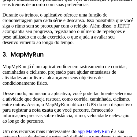
seus treinos de acordo com suas preferências.
Durante os treinos, o aplicativo oferece uma função de
cronometragem para cada série e descanso. Isso possibilita que você
siga o ritmo sem se preocupar com o relógio. Além disso, o JEFIT
acompanha seu progresso, registrando o número de repetições e
peso utilizado em cada exercício, o que ajuda a avaliar seu
desenvolvimento ao longo do tempo.
3.
MapMyRun
MapMyRun já é um aplicativo líder em rastreamento de corridas,
caminhadas e ciclismo, projetado para ajudar entusiastas de
atividades ao ar livre a alcançarem seus objetivos de
condicionamento físico.
Desse modo, ao iniciar o aplicativo, você pode facilmente selecionar
a atividade que deseja rastrear, como corrida, caminhada, ciclismo,
entre outras. Assim, o MapMyRun utiliza o GPS do seu dispositivo
para registrar a
rota exata
que você percorre, fornecendo
informações precisas sobre distância, ritmo, velocidade e elevação
ao longo do percurso.
Um dos recursos mais interessantes do
app MapMyRun
é a sua
extensa base de dados de rotas pré-definidas e populares, tanto para