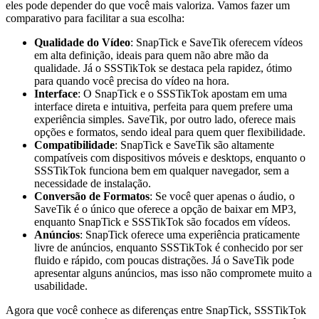
eles pode depender do que você mais valoriza. Vamos fazer um
comparativo para facilitar a sua escolha:
Qualidade do Vídeo
: SnapTick e SaveTik oferecem vídeos
em alta definição, ideais para quem não abre mão da
qualidade. Já o SSSTikTok se destaca pela rapidez, ótimo
para quando você precisa do vídeo na hora.
Interface
: O SnapTick e o SSSTikTok apostam em uma
interface direta e intuitiva, perfeita para quem prefere uma
experiência simples. SaveTik, por outro lado, oferece mais
opções e formatos, sendo ideal para quem quer flexibilidade.
Compatibilidade
: SnapTick e SaveTik são altamente
compatíveis com dispositivos móveis e desktops, enquanto o
SSSTikTok funciona bem em qualquer navegador, sem a
necessidade de instalação.
Conversão de Formatos
: Se você quer apenas o áudio, o
SaveTik é o único que oferece a opção de baixar em MP3,
enquanto SnapTick e SSSTikTok são focados em vídeos.
Anúncios
: SnapTick oferece uma experiência praticamente
livre de anúncios, enquanto SSSTikTok é conhecido por ser
fluido e rápido, com poucas distrações. Já o SaveTik pode
apresentar alguns anúncios, mas isso não compromete muito a
usabilidade.
Agora que você conhece as diferenças entre SnapTick, SSSTikTok