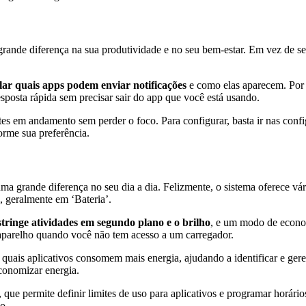
grande diferença na sua produtividade e no seu bem-estar. Em vez de se
lar quais apps podem enviar notificações
e como elas aparecem. Por 
sposta rápida sem precisar sair do app que você está usando.
es em andamento sem perder o foco. Para configurar, basta ir nas confi
orme sua preferência.
a grande diferença no seu dia a dia. Felizmente, o sistema oferece vári
, geralmente em ‘Bateria’.
stringe atividades em segundo plano e o brilho
, e um modo de econo
 aparelho quando você não tem acesso a um carregador.
quais aplicativos consomem mais energia, ajudando a identificar e gerenci
conomizar energia.
, que permite definir limites de uso para aplicativos e programar horári
o.