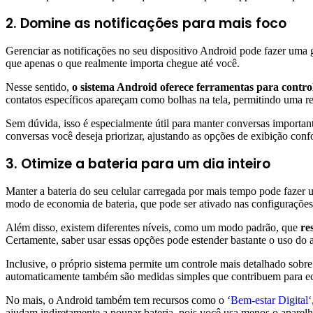
2. Domine as notificações para mais foco
Gerenciar as notificações no seu dispositivo Android pode fazer uma 
que apenas o que realmente importa chegue até você.
Nesse sentido,
o sistema Android oferece ferramentas para contro
contatos específicos apareçam como bolhas na tela, permitindo uma re
Sem dúvida, isso é especialmente útil para manter conversas important
conversas você deseja priorizar, ajustando as opções de exibição conf
3. Otimize a bateria para um dia inteiro
Manter a bateria do seu celular carregada por mais tempo pode fazer um
modo de economia de bateria, que pode ser ativado nas configurações
Além disso, existem diferentes níveis, como um modo padrão, que
re
Certamente, saber usar essas opções pode estender bastante o uso do
Inclusive, o próprio sistema permite um controle mais detalhado sobre 
automaticamente também são medidas simples que contribuem para e
No mais, o Android também tem recursos como o ‘
Bem-estar Digital
‘
ajudam indiretamente a poupar bateria, pois você usa menos o aparelh