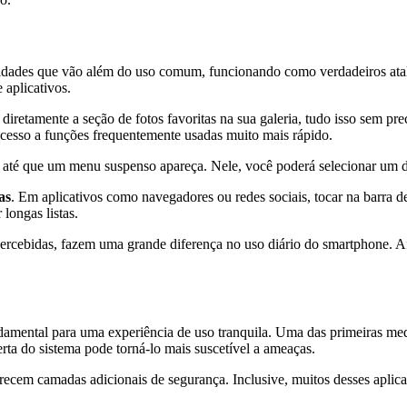
lidades que vão além do uso comum, funcionando como verdadeiros atal
 aplicativos.
iretamente a seção de fotos favoritas na sua galeria, tudo isso sem pr
o acesso a funções frequentemente usadas muito mais rápido.
ial até que um menu suspenso apareça. Nele, você poderá selecionar um do
as
. Em aplicativos como navegadores ou redes sociais, tocar na barra de
longas listas.
rcebidas, fazem uma grande diferença no uso diário do smartphone. Af
mental para uma experiência de uso tranquila. Uma das primeiras me
rta do sistema pode torná-lo mais suscetível a ameaças.
cem camadas adicionais de segurança. Inclusive, muitos desses aplicat