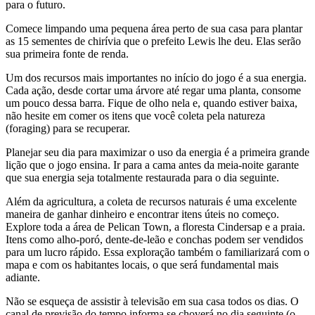
para o futuro.
Comece limpando uma pequena área perto de sua casa para plantar
as 15 sementes de chirívia que o prefeito Lewis lhe deu. Elas serão
sua primeira fonte de renda.
Um dos recursos mais importantes no início do jogo é a sua energia.
Cada ação, desde cortar uma árvore até regar uma planta, consome
um pouco dessa barra. Fique de olho nela e, quando estiver baixa,
não hesite em comer os itens que você coleta pela natureza
(foraging) para se recuperar.
Planejar seu dia para maximizar o uso da energia é a primeira grande
lição que o jogo ensina. Ir para a cama antes da meia-noite garante
que sua energia seja totalmente restaurada para o dia seguinte.
Além da agricultura, a coleta de recursos naturais é uma excelente
maneira de ganhar dinheiro e encontrar itens úteis no começo.
Explore toda a área de Pelican Town, a floresta Cindersap e a praia.
Itens como alho-poró, dente-de-leão e conchas podem ser vendidos
para um lucro rápido. Essa exploração também o familiarizará com o
mapa e com os habitantes locais, o que será fundamental mais
adiante.
Não se esqueça de assistir à televisão em sua casa todos os dias. O
canal de previsão do tempo informa se choverá no dia seguinte (o