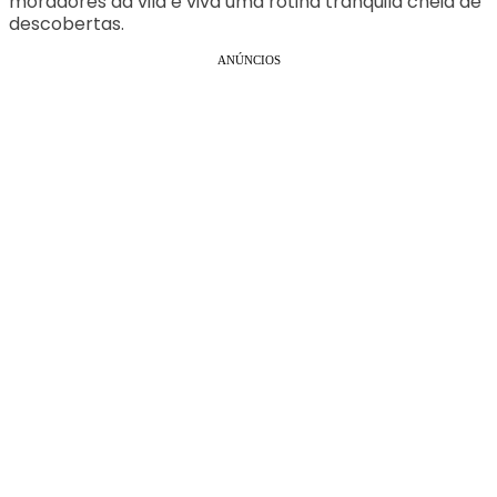
moradores da vila e viva uma rotina tranquila cheia de
descobertas.
ANÚNCIOS