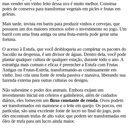
mas vender um vinho feito dessa uva é muito melhor. Construa
potes de conserva para transformar vegetais em picles e frutas em
geleias.
Mais tarde, invista em barris para produzir vinhos e cervejas, que
possuem um dos maiores retornos sobre o investimento no jogo. Um
barril com uma fruta antiga ou uma fruta-estrela pode gerar uma
fortuna.
O acesso à Estufa, que você desbloqueia ao completar os pacotes do
Sacolão na despensa, é um divisor de águas. Dentro dela, você pode
plantar qualquer cultura de qualquer estação, durante todo o ano. A
estratégia mais comum e eficaz é preencher a Estufa com Frutas
Antigas ou Frutas-Estrela, transformando-as continuamente em
vinho. Isso cria uma fonte de renda passiva e massiva, liberando sua
fazenda externa para outras culturas ou designs.
Não subestime o poder dos animais. Embora exijam um
investimento inicial em celeiros e galinheiros, além de cuidados
diários, eles fornecem um
fluxo constante de renda
. Ovos podem
ser transformados em maionese e o leite em queijo. Os porcos, em
particular, são uma excelente fonte de lucro no final do jogo, pois
eles encontram trufas de alto valor, que podem ser transformadas em
óleo de trufa para um lucro ainda maior.