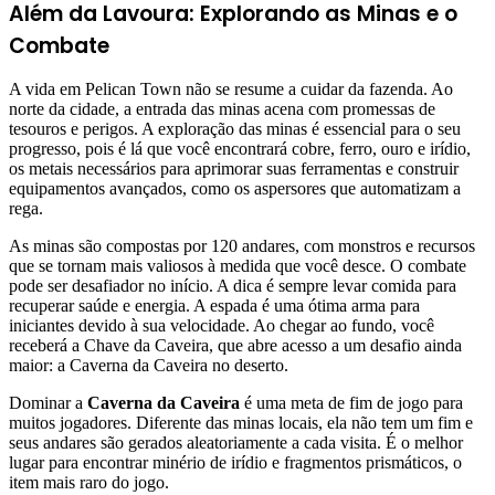
Além da Lavoura: Explorando as Minas e o
Combate
A vida em Pelican Town não se resume a cuidar da fazenda. Ao
norte da cidade, a entrada das minas acena com promessas de
tesouros e perigos. A exploração das minas é essencial para o seu
progresso, pois é lá que você encontrará cobre, ferro, ouro e irídio,
os metais necessários para aprimorar suas ferramentas e construir
equipamentos avançados, como os aspersores que automatizam a
rega.
As minas são compostas por 120 andares, com monstros e recursos
que se tornam mais valiosos à medida que você desce. O combate
pode ser desafiador no início. A dica é sempre levar comida para
recuperar saúde e energia. A espada é uma ótima arma para
iniciantes devido à sua velocidade. Ao chegar ao fundo, você
receberá a Chave da Caveira, que abre acesso a um desafio ainda
maior: a Caverna da Caveira no deserto.
Dominar a
Caverna da Caveira
é uma meta de fim de jogo para
muitos jogadores. Diferente das minas locais, ela não tem um fim e
seus andares são gerados aleatoriamente a cada visita. É o melhor
lugar para encontrar minério de irídio e fragmentos prismáticos, o
item mais raro do jogo.