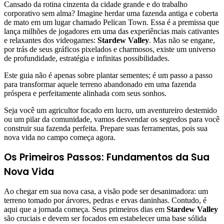
Cansado da rotina cinzenta da cidade grande e do trabalho
corporativo sem alma? Imagine herdar uma fazenda antiga e coberta
de mato em um lugar chamado Pelican Town. Essa é a premissa que
lança milhões de jogadores em uma das experiências mais cativantes
e relaxantes dos videogames:
Stardew Valley
. Mas não se engane,
por trás de seus gráficos pixelados e charmosos, existe um universo
de profundidade, estratégia e infinitas possibilidades.
Este guia não é apenas sobre plantar sementes; é um passo a passo
para transformar aquele terreno abandonado em uma fazenda
próspera e perfeitamente alinhada com seus sonhos.
Seja você um agricultor focado em lucro, um aventureiro destemido
ou um pilar da comunidade, vamos desvendar os segredos para você
construir sua fazenda perfeita. Prepare suas ferramentas, pois sua
nova vida no campo começa agora.
Os Primeiros Passos: Fundamentos da Sua
Nova Vida
Ao chegar em sua nova casa, a visão pode ser desanimadora: um
terreno tomado por árvores, pedras e ervas daninhas. Contudo, é
aqui que a jornada começa. Seus primeiros dias em
Stardew Valley
são cruciais e devem ser focados em estabelecer uma base sólida