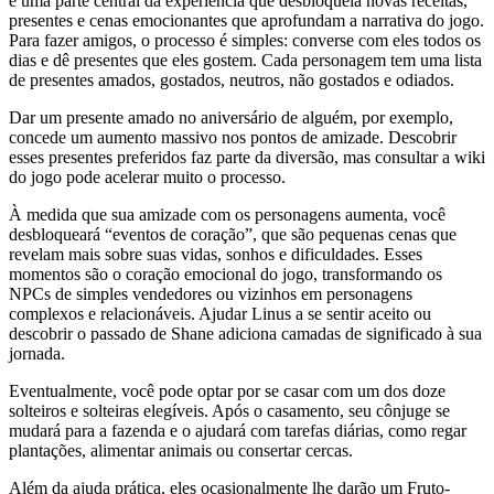
é uma parte central da experiência que desbloqueia novas receitas,
presentes e cenas emocionantes que aprofundam a narrativa do jogo.
Para fazer amigos, o processo é simples: converse com eles todos os
dias e dê presentes que eles gostem. Cada personagem tem uma lista
de presentes amados, gostados, neutros, não gostados e odiados.
Dar um presente amado no aniversário de alguém, por exemplo,
concede um aumento massivo nos pontos de amizade. Descobrir
esses presentes preferidos faz parte da diversão, mas consultar a wiki
do jogo pode acelerar muito o processo.
À medida que sua amizade com os personagens aumenta, você
desbloqueará “eventos de coração”, que são pequenas cenas que
revelam mais sobre suas vidas, sonhos e dificuldades. Esses
momentos são o coração emocional do jogo, transformando os
NPCs de simples vendedores ou vizinhos em personagens
complexos e relacionáveis. Ajudar Linus a se sentir aceito ou
descobrir o passado de Shane adiciona camadas de significado à sua
jornada.
Eventualmente, você pode optar por se casar com um dos doze
solteiros e solteiras elegíveis. Após o casamento, seu cônjuge se
mudará para a fazenda e o ajudará com tarefas diárias, como regar
plantações, alimentar animais ou consertar cercas.
Além da ajuda prática, eles ocasionalmente lhe darão um Fruto-