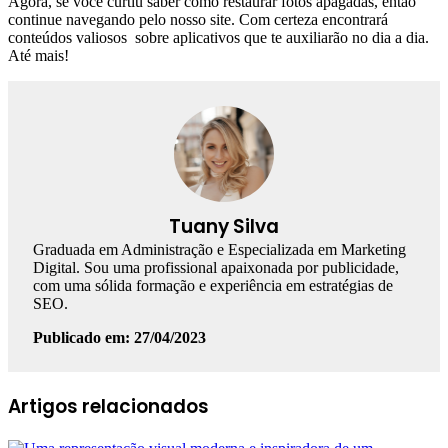
Agora, se você curtiu saber como restaurar fotos apagadas, então
continue navegando pelo nosso site. Com certeza encontrará
conteúdos valiosos sobre aplicativos que te auxiliarão no dia a dia.
Até mais!
Tuany Silva
Graduada em Administração e Especializada em Marketing
Digital. Sou uma profissional apaixonada por publicidade,
com uma sólida formação e experiência em estratégias de
SEO.
Publicado em: 27/04/2023
Facebook
Linkedin
WhatsApp
Telegram
Artigos relacionados