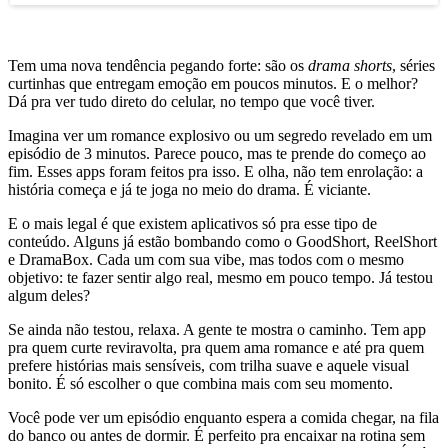
Tem uma nova tendência pegando forte: são os
drama shorts
, séries
curtinhas que entregam emoção em poucos minutos. E o melhor?
Dá pra ver tudo direto do celular, no tempo que você tiver.
Imagina ver um romance explosivo ou um segredo revelado em um
episódio de 3 minutos. Parece pouco, mas te prende do começo ao
fim. Esses apps foram feitos pra isso. E olha, não tem enrolação: a
história começa e já te joga no meio do drama. É viciante.
E o mais legal é que existem aplicativos só pra esse tipo de
conteúdo. Alguns já estão bombando como o GoodShort, ReelShort
e DramaBox. Cada um com sua vibe, mas todos com o mesmo
objetivo: te fazer sentir algo real, mesmo em pouco tempo. Já testou
algum deles?
Se ainda não testou, relaxa. A gente te mostra o caminho. Tem app
pra quem curte reviravolta, pra quem ama romance e até pra quem
prefere histórias mais sensíveis, com trilha suave e aquele visual
bonito. É só escolher o que combina mais com seu momento.
Você pode ver um episódio enquanto espera a comida chegar, na fila
do banco ou antes de dormir. É perfeito pra encaixar na rotina sem