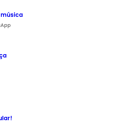
m música
tsApp
aça
lar!