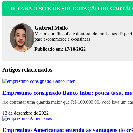
IR PARA O SITE DE SOLICITAÇÃO DO CARTÃ
Gabriel Mello
Mestre em Filosofia e doutorando em Letras. Especia
para e-commerce e e-business.
Publicado em: 17/10/2022
Facebook
Linkedin
WhatsApp
Telegram
Artigos relacionados
Empréstimo consignado Banco Inter: pouca taxa, mui
Ao contratar uma quantia maior que R$ 100.000,00, você leva um cart
13 de dezembro de 2022
Empréstimo Americanas: entenda as vantagens do cré