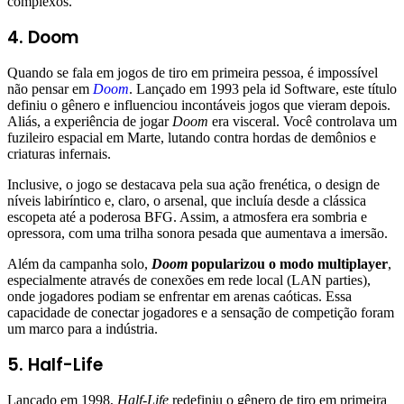
complexos.
4. Doom
Quando se fala em jogos de tiro em primeira pessoa, é impossível
não pensar em
Doom
. Lançado em 1993 pela id Software, este título
definiu o gênero e influenciou incontáveis jogos que vieram depois.
Aliás, a experiência de jogar
Doom
era visceral. Você controlava um
fuzileiro espacial em Marte, lutando contra hordas de demônios e
criaturas infernais.
Inclusive, o jogo se destacava pela sua ação frenética, o design de
níveis labiríntico e, claro, o arsenal, que incluía desde a clássica
escopeta até a poderosa BFG. Assim, a atmosfera era sombria e
opressora, com uma trilha sonora pesada que aumentava a imersão.
Além da campanha solo,
Doom
popularizou o modo multiplayer
,
especialmente através de conexões em rede local (LAN parties),
onde jogadores podiam se enfrentar em arenas caóticas. Essa
capacidade de conectar jogadores e a sensação de competição foram
um marco para a indústria.
5. Half-Life
Lançado em 1998,
Half-Life
redefiniu o gênero de tiro em primeira