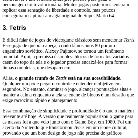
personagem foi revolucionária. Muitos jogos posteriores tentaram
replicar essa sensação de liberdade e controle, mas poucos
conseguiram capturar a magia original de Super Mario 64.
3. Tetris
É difícil falar de jogos de videogame clássicos sem mencionar
Tetris
.
Esse jogo de quebra-cabeça, criado lá nos anos 80 por um
engenheiro soviético, Alexey Pajitnov, se tornou um fenômeno
mundial. Aqui, a premissa é simples: blocos de formatos variados
caem do topo da tela e o jogador precisa encaixá-los para formar
linhas completas, que desaparecem.
Aliás,
o grande trunfo de
Tetris
está na sua acessibilidade
.
Qualquer um pode pegar o controle e entender o objetivo em
segundos. No entanto, dominar o jogo, alcançar pontuações altas e
manter a calma enquanto a tela se enche de blocos é um desafio que
exige raciocínio rápido e planejamento.
Essa combinação de simplicidade e profundidade é o que o mantém
relevante até hoje. A versão que realmente popularizou o game para
as massas foi a que veio junto com o Game Boy, em 1989. Foi um
acerto da Nintendo que transformou
Tetris
em um ícone cultural,
provando que um bom design de jogo não precisa de gráficos