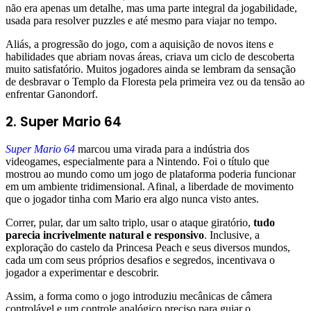
não era apenas um detalhe, mas uma parte integral da jogabilidade,
usada para resolver puzzles e até mesmo para viajar no tempo.
Aliás, a progressão do jogo, com a aquisição de novos itens e
habilidades que abriam novas áreas, criava um ciclo de descoberta
muito satisfatório. Muitos jogadores ainda se lembram da sensação
de desbravar o Templo da Floresta pela primeira vez ou da tensão ao
enfrentar Ganondorf.
2. Super Mario 64
Super Mario 64
marcou uma virada para a indústria dos
videogames, especialmente para a Nintendo. Foi o título que
mostrou ao mundo como um jogo de plataforma poderia funcionar
em um ambiente tridimensional. Afinal, a liberdade de movimento
que o jogador tinha com Mario era algo nunca visto antes.
Correr, pular, dar um salto triplo, usar o ataque giratório,
tudo
parecia incrivelmente natural e responsivo
. Inclusive, a
exploração do castelo da Princesa Peach e seus diversos mundos,
cada um com seus próprios desafios e segredos, incentivava o
jogador a experimentar e descobrir.
Assim, a forma como o jogo introduziu mecânicas de câmera
controlável e um controle analógico preciso para guiar o