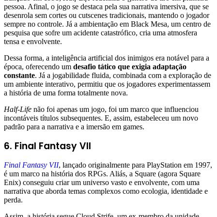
pessoa. Afinal, o jogo se destaca pela sua narrativa imersiva, que se
desenrola sem cortes ou cutscenes tradicionais, mantendo o jogador
sempre no controle. Já a ambientação em Black Mesa, um centro de
pesquisa que sofre um acidente catastrófico, cria uma atmosfera
tensa e envolvente.
Dessa forma, a inteligência artificial dos inimigos era notável para a
época, oferecendo um
desafio tático que exigia adaptação
constante
. Já a jogabilidade fluida, combinada com a exploração de
um ambiente interativo, permitiu que os jogadores experimentassem
a história de uma forma totalmente nova.
Half-Life
não foi apenas um jogo, foi um marco que influenciou
incontáveis títulos subsequentes. E, assim, estabeleceu um novo
padrão para a narrativa e a imersão em games.
6. Final Fantasy VII
Final Fantasy VII
, lançado originalmente para PlayStation em 1997,
é um marco na história dos RPGs. Aliás, a Square (agora Square
Enix) conseguiu criar um universo vasto e envolvente, com uma
narrativa que aborda temas complexos como ecologia, identidade e
perda.
Assim, a história segue Cloud Strife, um ex-membro da unidade