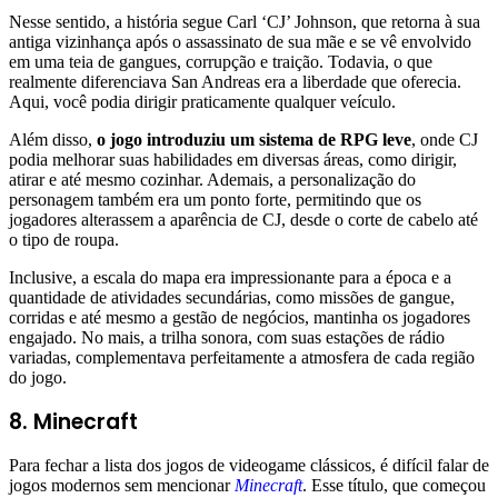
Nesse sentido, a história segue Carl ‘CJ’ Johnson, que retorna à sua
antiga vizinhança após o assassinato de sua mãe e se vê envolvido
em uma teia de gangues, corrupção e traição. Todavia, o que
realmente diferenciava San Andreas era a liberdade que oferecia.
Aqui, você podia dirigir praticamente qualquer veículo.
Além disso,
o jogo introduziu um sistema de RPG leve
, onde CJ
podia melhorar suas habilidades em diversas áreas, como dirigir,
atirar e até mesmo cozinhar. Ademais, a personalização do
personagem também era um ponto forte, permitindo que os
jogadores alterassem a aparência de CJ, desde o corte de cabelo até
o tipo de roupa.
Inclusive, a escala do mapa era impressionante para a época e a
quantidade de atividades secundárias, como missões de gangue,
corridas e até mesmo a gestão de negócios, mantinha os jogadores
engajado. No mais, a trilha sonora, com suas estações de rádio
variadas, complementava perfeitamente a atmosfera de cada região
do jogo.
8. Minecraft
Para fechar a lista dos jogos de videogame clássicos, é difícil falar de
jogos modernos sem mencionar
Minecraft
. Esse título, que começou