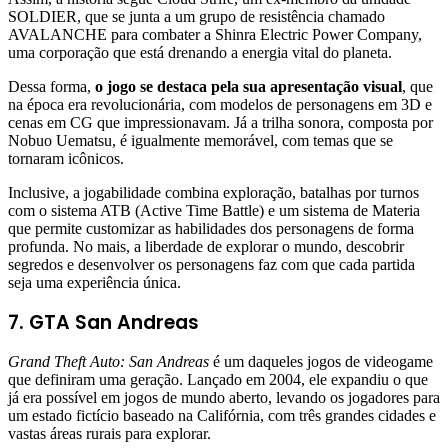
SOLDIER, que se junta a um grupo de resistência chamado
AVALANCHE para combater a Shinra Electric Power Company,
uma corporação que está drenando a energia vital do planeta.
Dessa forma,
o jogo se destaca pela sua apresentação visual
, que
na época era revolucionária, com modelos de personagens em 3D e
cenas em CG que impressionavam. Já a trilha sonora, composta por
Nobuo Uematsu, é igualmente memorável, com temas que se
tornaram icônicos.
Inclusive, a jogabilidade combina exploração, batalhas por turnos
com o sistema ATB (Active Time Battle) e um sistema de Materia
que permite customizar as habilidades dos personagens de forma
profunda. No mais, a liberdade de explorar o mundo, descobrir
segredos e desenvolver os personagens faz com que cada partida
seja uma experiência única.
7. GTA San Andreas
Grand Theft Auto: San Andreas
é um daqueles jogos de videogame
que definiram uma geração. Lançado em 2004, ele expandiu o que
já era possível em jogos de mundo aberto, levando os jogadores para
um estado fictício baseado na Califórnia, com três grandes cidades e
vastas áreas rurais para explorar.