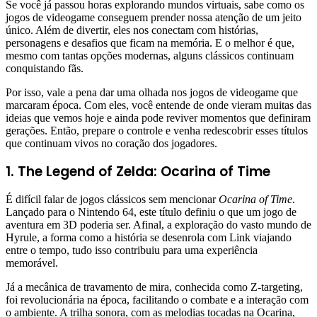
Se você já passou horas explorando mundos virtuais, sabe como os
jogos de videogame conseguem prender nossa atenção de um jeito
único. Além de divertir, eles nos conectam com histórias,
personagens e desafios que ficam na memória. E o melhor é que,
mesmo com tantas opções modernas, alguns clássicos continuam
conquistando fãs.
Por isso, vale a pena dar uma olhada nos jogos de videogame que
marcaram época. Com eles, você entende de onde vieram muitas das
ideias que vemos hoje e ainda pode reviver momentos que definiram
gerações. Então, prepare o controle e venha redescobrir esses títulos
que continuam vivos no coração dos jogadores.
1. The Legend of Zelda: Ocarina of Time
É difícil falar de jogos clássicos sem mencionar
Ocarina of Time
.
Lançado para o Nintendo 64, este título definiu o que um jogo de
aventura em 3D poderia ser. Afinal, a exploração do vasto mundo de
Hyrule, a forma como a história se desenrola com Link viajando
entre o tempo, tudo isso contribuiu para uma experiência
memorável.
Já a mecânica de travamento de mira, conhecida como Z-targeting,
foi revolucionária na época, facilitando o combate e a interação com
o ambiente. A trilha sonora, com as melodias tocadas na Ocarina,