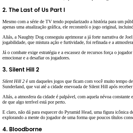
2. The Last of Us Part I
Mesmo com a série de TV tendo popularizado a história para um públic
apenas uma atualização gráfica, ele reconstrói o jogo original, incl
Aliás, a Naughty Dog conseguiu aprimorar a já forte narrativa de Joel
jogabilidade, que mistura ação e furtividade, foi refinada e a atmosfer
Já o combate exige estratégia e a escassez de recursos força o jogado
emocionar e a desafiar os jogadores.
3. Silent Hill 2
Silent Hill 2
é um daqueles jogos que ficam com você muito tempo dep
Sunderland, que vai até a cidade enevoada de Silent Hill após receber
Aliás, a atmosfera da cidade é palpável, com aquela névoa constante 
de que algo terrível está por perto.
E claro, não dá para esquecer do Pyramid Head, uma figura icônica do
explorando a mente do jogador de uma forma que poucos títulos con
4. Bloodborne