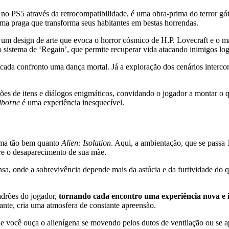
no PS5 através da retrocompatibilidade, é uma obra-prima do terror gó
ma praga que transforma seus habitantes em bestas horrendas.
 um design de arte que evoca o horror cósmico de H.P. Lovecraft e o m
o sistema de ‘Regain’, que permite recuperar vida atacando inimigos log
cada confronto uma dança mortal. Já a exploração dos cenários interc
ições de itens e diálogos enigmáticos, convidando o jogador a montar o
dborne
é uma experiência inesquecível.
ema tão bem quanto
Alien: Isolation
. Aqui, a ambientação, que se passa
bre o desaparecimento de sua mãe.
nsa, onde a sobrevivência depende mais da astúcia e da furtividade do q
adrões do jogador,
tornando cada encontro uma experiência nova e 
ante, cria uma atmosfera de constante apreensão.
e você ouça o alienígena se movendo pelos dutos de ventilação ou se 