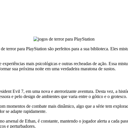
de terror para PlayStation são perfeitos para a sua biblioteca. Eles mist
re experiências mais psicológicas e outras recheadas de ação. Essa mis
nsformar sua próxima noite em uma verdadeira maratona de sustos.
esident Evil 7, em uma nova e aterrorizante aventura. Desta vez, a hist
essora e pelo design de ambientes que varia entre o gótico e o grotesco.
s com momentos de combate mais dinâmico, algo que a série tem explora
or se adapte rapidamente.
 arsenal de Ethan, é constante, mantendo o jogador alerta a cada pass
cos e perturbadores.