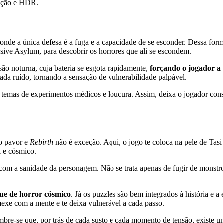
zação e HDR.
nde a única defesa é a fuga e a capacidade de se esconder. Dessa forma
sive Asylum, para descobrir os horrores que ali se escondem.
o noturna, cuja bateria se esgota rapidamente,
forçando o jogador a 
da ruído, tornando a sensação de vulnerabilidade palpável.
ra temas de experimentos médicos e loucura. Assim, deixa o jogador c
o pavor e
Rebirth
não é exceção. Aqui, o jogo te coloca na pele de Ta
l e cósmico.
com a sanidade da personagem. Não se trata apenas de fugir de monstros
que de horror cósmico
. Já os puzzles são bem integrados à história e 
exe com a mente e te deixa vulnerável a cada passo.
mbre-se que, por trás de cada susto e cada momento de tensão, existe um