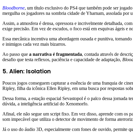
Bloodborne
, um título exclusivo do PS4 que também pode ser jogado 
mergulha os jogadores na sombria cidade de Yharnam, assolada por u
Assim, a atmosfera é densa, opressora e incrivelmente detalhada, com
exige precisão. Em vez de escudos, o foco está em esquivas ágeis e n
Essa mecânica incentiva uma abordagem ousada e punitiva, tornando 
e inimigos cada vez mais bizarros.
Ao passo que
a narrativa é fragmentada
, contada através de descr
desafio que testa reflexos, paciência e capacidade de adaptação,
Bloo
5. Alien: Isolation
Poucos jogos conseguem capturar a essência de uma franquia de cin
Ripley, filha da icônica Ellen Ripley, em uma busca por respostas so
Dessa forma, a estação espacial Sevastopol é o palco dessa jornada te
dúvida, a inteligência artificial do Xenomorfo.
Afinal, ele não segue um script fixo. Em vez disso, aprende com os p
som impecável que utiliza o detector de movimento de forma aterroriz
Já o uso do áudio 3D, especialmente com fones de ouvido, permite qu