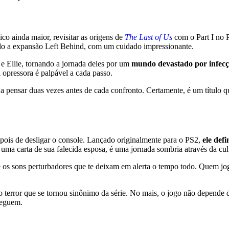
o ainda maior, revisitar as origens de
The Last of Us
com o Part I no P
uindo a expansão Left Behind, com um cuidado impressionante.
 e Ellie, tornando a jornada deles por um
mundo devastado por infecç
a opressora é palpável a cada passo.
r a pensar duas vezes antes de cada confronto. Certamente, é um título
ois de desligar o console. Lançado originalmente para o PS2,
ele defi
 uma carta de sua falecida esposa, é uma jornada sombria através da cu
e os sons perturbadores que te deixam em alerta o tempo todo. Quem jogo
 terror que se tornou sinônimo da série. No mais, o jogo não depende d
seguem.