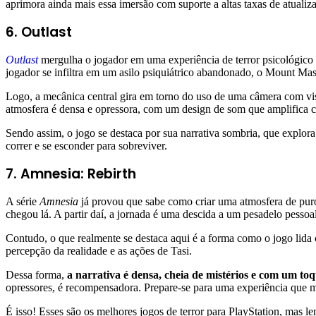
aprimora ainda mais essa imersão com suporte a altas taxas de atuali
6. Outlast
Outlast
mergulha o jogador em uma experiência de terror psicológico o
jogador se infiltra em um asilo psiquiátrico abandonado, o Mount Mas
Logo, a mecânica central gira em torno do uso de uma câmera com visã
atmosfera é densa e opressora, com um design de som que amplifica ca
Sendo assim, o jogo se destaca por sua narrativa sombria, que explo
correr e se esconder para sobreviver.
7. Amnesia: Rebirth
A série
Amnesia
já provou que sabe como criar uma atmosfera de pur
chegou lá. A partir daí, a jornada é uma descida a um pesadelo pessoa
Contudo, o que realmente se destaca aqui é a forma como o jogo lida 
percepção da realidade e as ações de Tasi.
Dessa forma,
a narrativa é densa, cheia de mistérios e com um to
opressores, é recompensadora. Prepare-se para uma experiência que m
É isso! Esses são os melhores jogos de terror para PlayStation, mas le