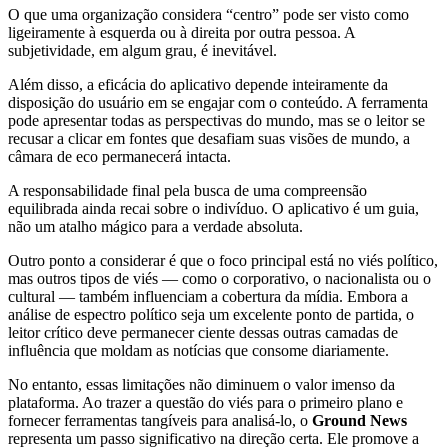
O que uma organização considera “centro” pode ser visto como
ligeiramente à esquerda ou à direita por outra pessoa. A
subjetividade, em algum grau, é inevitável.
Além disso, a eficácia do aplicativo depende inteiramente da
disposição do usuário em se engajar com o conteúdo. A ferramenta
pode apresentar todas as perspectivas do mundo, mas se o leitor se
recusar a clicar em fontes que desafiam suas visões de mundo, a
câmara de eco permanecerá intacta.
A responsabilidade final pela busca de uma compreensão
equilibrada ainda recai sobre o indivíduo. O aplicativo é um guia,
não um atalho mágico para a verdade absoluta.
Outro ponto a considerar é que o foco principal está no viés político,
mas outros tipos de viés — como o corporativo, o nacionalista ou o
cultural — também influenciam a cobertura da mídia. Embora a
análise de espectro político seja um excelente ponto de partida, o
leitor crítico deve permanecer ciente dessas outras camadas de
influência que moldam as notícias que consome diariamente.
No entanto, essas limitações não diminuem o valor imenso da
plataforma. Ao trazer a questão do viés para o primeiro plano e
fornecer ferramentas tangíveis para analisá-lo, o
Ground News
representa um passo significativo na direção certa. Ele promove a