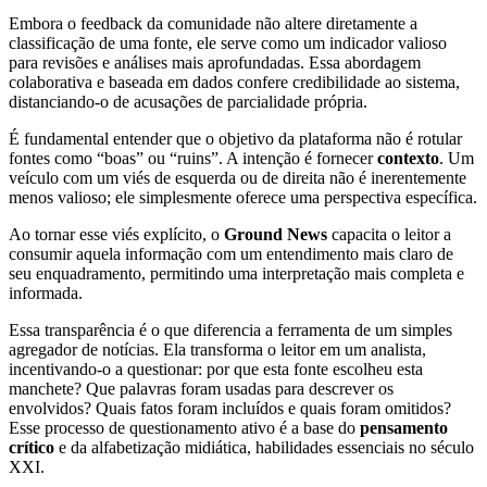
Embora o feedback da comunidade não altere diretamente a
classificação de uma fonte, ele serve como um indicador valioso
para revisões e análises mais aprofundadas. Essa abordagem
colaborativa e baseada em dados confere credibilidade ao sistema,
distanciando-o de acusações de parcialidade própria.
É fundamental entender que o objetivo da plataforma não é rotular
fontes como “boas” ou “ruins”. A intenção é fornecer
contexto
. Um
veículo com um viés de esquerda ou de direita não é inerentemente
menos valioso; ele simplesmente oferece uma perspectiva específica.
Ao tornar esse viés explícito, o
Ground News
capacita o leitor a
consumir aquela informação com um entendimento mais claro de
seu enquadramento, permitindo uma interpretação mais completa e
informada.
Essa transparência é o que diferencia a ferramenta de um simples
agregador de notícias. Ela transforma o leitor em um analista,
incentivando-o a questionar: por que esta fonte escolheu esta
manchete? Que palavras foram usadas para descrever os
envolvidos? Quais fatos foram incluídos e quais foram omitidos?
Esse processo de questionamento ativo é a base do
pensamento
crítico
e da alfabetização midiática, habilidades essenciais no século
XXI.