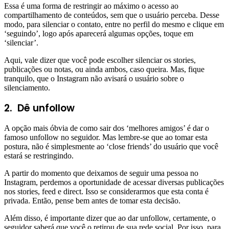
Essa é uma forma de restringir ao máximo o acesso ao
compartilhamento de conteúdos, sem que o usuário perceba. Desse
modo, para silenciar o contato, entre no perfil do mesmo e clique em
‘seguindo’, logo após aparecerá algumas opções, toque em
‘silenciar’.
Aqui, vale dizer que você pode escolher silenciar os stories,
publicações ou notas, ou ainda ambos, caso queira. Mas, fique
tranquilo, que o Instagram não avisará o usuário sobre o
silenciamento.
2.
Dê unfollow
A opção mais óbvia de como sair dos ‘melhores amigos’ é dar o
famoso unfollow no seguidor. Mas lembre-se que ao tomar esta
postura, não é simplesmente ao ‘close friends’ do usuário que você
estará se restringindo.
A partir do momento que deixamos de seguir uma pessoa no
Instagram, perdemos a oportunidade de acessar diversas publicações
nos stories, feed e direct. Isso se considerarmos que esta conta é
privada. Então, pense bem antes de tomar esta decisão.
Além disso, é importante dizer que ao dar unfollow, certamente, o
seguidor saberá que você o retirou de sua rede social. Por isso, para