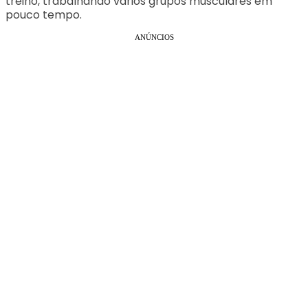
treino, trabalhando vários grupos musculares em
pouco tempo.
ANÚNCIOS