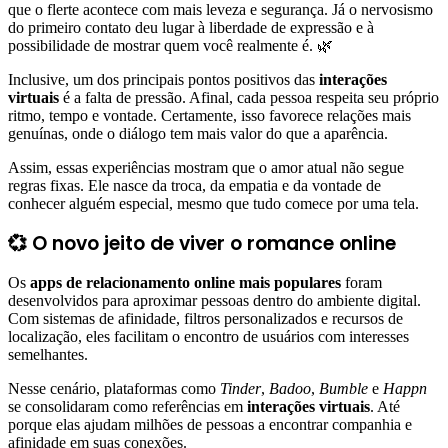
que o flerte acontece com mais leveza e segurança. Já o nervosismo
do primeiro contato deu lugar à liberdade de expressão e à
possibilidade de mostrar quem você realmente é. 🌿
Inclusive, um dos principais pontos positivos das
interações
virtuais
é a falta de pressão. Afinal, cada pessoa respeita seu próprio
ritmo, tempo e vontade. Certamente, isso favorece relações mais
genuínas, onde o diálogo tem mais valor do que a aparência.
Assim, essas experiências mostram que o amor atual não segue
regras fixas. Ele nasce da troca, da empatia e da vontade de
conhecer alguém especial, mesmo que tudo comece por uma tela.
💞 O novo jeito de viver o romance online
Os
apps de relacionamento online
mais populares
foram
desenvolvidos para aproximar pessoas dentro do ambiente digital.
Com sistemas de afinidade, filtros personalizados e recursos de
localização, eles facilitam o encontro de usuários com interesses
semelhantes.
Nesse cenário, plataformas como
Tinder
,
Badoo
,
Bumble
e
Happn
se consolidaram como referências em
interações virtuais
. Até
porque elas ajudam milhões de pessoas a encontrar companhia e
afinidade em suas conexões.