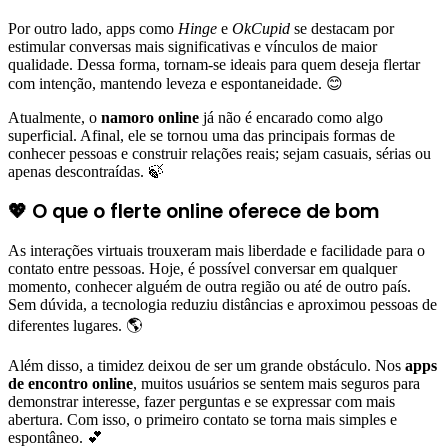
Por outro lado, apps como
Hinge
e
OkCupid
se destacam por
estimular conversas mais significativas e vínculos de maior
qualidade. Dessa forma, tornam-se ideais para quem deseja flertar
com intenção, mantendo leveza e espontaneidade. 😊
Atualmente, o
namoro online
já não é encarado como algo
superficial. Afinal, ele se tornou uma das principais formas de
conhecer pessoas e construir relações reais; sejam casuais, sérias ou
apenas descontraídas. 🍃
💖 O que o flerte online oferece de bom
As interações virtuais trouxeram mais liberdade e facilidade para o
contato entre pessoas. Hoje, é possível conversar em qualquer
momento, conhecer alguém de outra região ou até de outro país.
Sem dúvida, a tecnologia reduziu distâncias e aproximou pessoas de
diferentes lugares. 🌎
Além disso, a timidez deixou de ser um grande obstáculo. Nos
apps
de encontro online
, muitos usuários se sentem mais seguros para
demonstrar interesse, fazer perguntas e se expressar com mais
abertura. Com isso, o primeiro contato se torna mais simples e
espontâneo. 💕