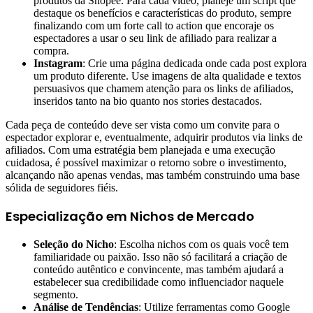
produtos da Shopee. Para cada vídeo, planeje um script que
destaque os benefícios e características do produto, sempre
finalizando com um forte call to action que encoraje os
espectadores a usar o seu link de afiliado para realizar a
compra.
Instagram
: Crie uma página dedicada onde cada post explora
um produto diferente. Use imagens de alta qualidade e textos
persuasivos que chamem atenção para os links de afiliados,
inseridos tanto na bio quanto nos stories destacados.
Cada peça de conteúdo deve ser vista como um convite para o
espectador explorar e, eventualmente, adquirir produtos via links de
afiliados. Com uma estratégia bem planejada e uma execução
cuidadosa, é possível maximizar o retorno sobre o investimento,
alcançando não apenas vendas, mas também construindo uma base
sólida de seguidores fiéis.
Especialização em Nichos de Mercado
Seleção do Nicho
: Escolha nichos com os quais você tem
familiaridade ou paixão. Isso não só facilitará a criação de
conteúdo autêntico e convincente, mas também ajudará a
estabelecer sua credibilidade como influenciador naquele
segmento.
Análise de Tendências
: Utilize ferramentas como Google