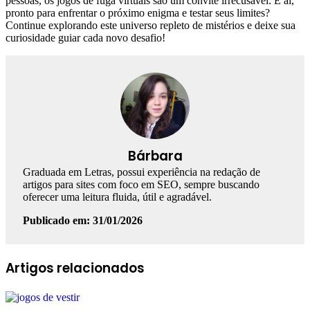
pessoas, os jogos de fuga virtuais são um convite irrecusável. E aí,
pronto para enfrentar o próximo enigma e testar seus limites?
Continue explorando este universo repleto de mistérios e deixe sua
curiosidade guiar cada novo desafio!
Bárbara
Graduada em Letras, possui experiência na redação de
artigos para sites com foco em SEO, sempre buscando
oferecer uma leitura fluida, útil e agradável.
Publicado em: 31/01/2026
Facebook
Linkedin
WhatsApp
Telegram
Artigos relacionados