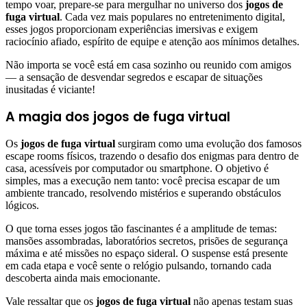
tempo voar, prepare-se para mergulhar no universo dos
jogos de
fuga virtual
. Cada vez mais populares no entretenimento digital,
esses jogos proporcionam experiências imersivas e exigem
raciocínio afiado, espírito de equipe e atenção aos mínimos detalhes.
Não importa se você está em casa sozinho ou reunido com amigos
— a sensação de desvendar segredos e escapar de situações
inusitadas é viciante!
A magia dos jogos de fuga virtual
Os
jogos de fuga virtual
surgiram como uma evolução dos famosos
escape rooms físicos, trazendo o desafio dos enigmas para dentro de
casa, acessíveis por computador ou smartphone. O objetivo é
simples, mas a execução nem tanto: você precisa escapar de um
ambiente trancado, resolvendo mistérios e superando obstáculos
lógicos.
O que torna esses jogos tão fascinantes é a amplitude de temas:
mansões assombradas, laboratórios secretos, prisões de segurança
máxima e até missões no espaço sideral. O suspense está presente
em cada etapa e você sente o relógio pulsando, tornando cada
descoberta ainda mais emocionante.
Vale ressaltar que os
jogos de fuga virtual
não apenas testam suas